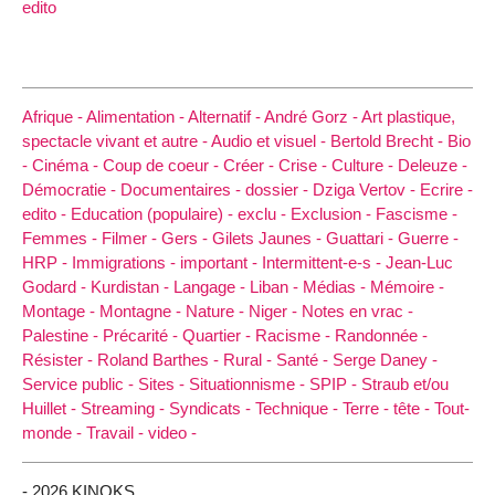
edito
Afrique -
Alimentation -
Alternatif -
André Gorz -
Art plastique,
spectacle vivant et autre -
Audio et visuel -
Bertold Brecht -
Bio
-
Cinéma -
Coup de coeur -
Créer -
Crise -
Culture -
Deleuze -
Démocratie -
Documentaires -
dossier -
Dziga Vertov -
Ecrire -
edito -
Education (populaire) -
exclu -
Exclusion -
Fascisme -
Femmes -
Filmer -
Gers -
Gilets Jaunes -
Guattari -
Guerre -
HRP -
Immigrations -
important -
Intermittent-e-s -
Jean-Luc
Godard -
Kurdistan -
Langage -
Liban -
Médias -
Mémoire -
Montage -
Montagne -
Nature -
Niger -
Notes en vrac -
Palestine -
Précarité -
Quartier -
Racisme -
Randonnée -
Résister -
Roland Barthes -
Rural -
Santé -
Serge Daney -
Service public -
Sites -
Situationnisme -
SPIP -
Straub et/ou
Huillet -
Streaming -
Syndicats -
Technique -
Terre -
tête -
Tout-
monde -
Travail -
video -
- 2026 KINOKS