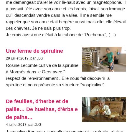
me démangeait d’aller le voir là-haut avec un magnétophone. Il
y passait l’été avec son amie et les brebis, faisait son fromage
qu’il descendait vendre dans la vallée. Il me semble me
rappeler que son amie était bergère aussi mais elle, elle élevait
des chèvres. Je ne sais plus trop.
Je crois aussi que c’était à la cabane de "Pucheoux", (…)
Une ferme de spiruline
29 juillet 2019, par JLG
Rosine Lecomte cultive de la spiruline
à Mormès dans le Gers avec "
respect de l’environnement". Elle nous fait découvrir la
spiruline et nous présente sa structure "sospiruline".
De feuilles, d’herbe et de
paille… De huelhas, d’èrba e
de palha…
4 juillet 2017, par JLG
Jacqueline Bonneau, agricultrice gersoise à la retraite, réalise