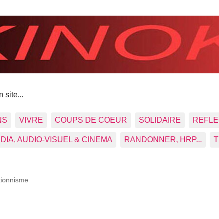
 site...
NS
VIVRE
COUPS DE COEUR
SOLIDAIRE
REFLE
DIA, AUDIO-VISUEL & CINEMA
RANDONNER, HRP...
T
tionnisme