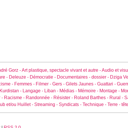
dré Gorz -
Art plastique, spectacle vivant et autre -
Audio et visu
ure -
Deleuze -
Démocratie -
Documentaires -
dossier -
Dziga Ve
cisme -
Femmes -
Filmer -
Gers -
Gilets Jaunes -
Guattari -
Guerr
Kurdistan -
Langage -
Liban -
Médias -
Mémoire -
Montage -
Mo
 -
Racisme -
Randonnée -
Résister -
Roland Barthes -
Rural -
S
ub et/ou Huillet -
Streaming -
Syndicats -
Technique -
Terre -
têt
t
|
RSS 2.0