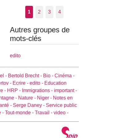
1
2
3
4
Autres groupes de
mots-clés
edito
el -
Bertold Brecht -
Bio -
Cinéma -
rtov -
Ecrire -
edito -
Education
e -
HRP -
Immigrations -
important -
ntagne -
Nature -
Niger -
Notes en
anté -
Serge Daney -
Service public
e -
Tout-monde -
Travail -
video -