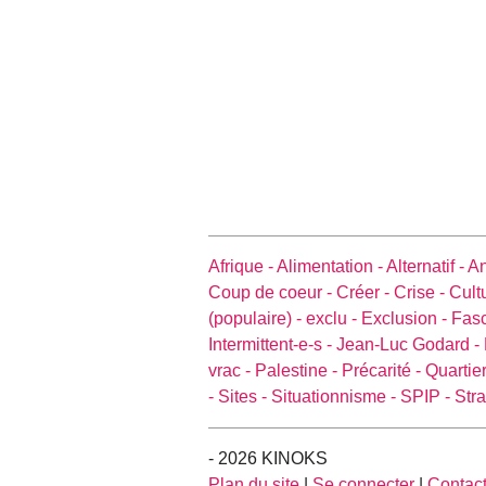
Afrique -
Alimentation -
Alternatif -
An
Coup de coeur -
Créer -
Crise -
Cult
(populaire) -
exclu -
Exclusion -
Fas
Intermittent-e-s -
Jean-Luc Godard -
vrac -
Palestine -
Précarité -
Quartier
-
Sites -
Situationnisme -
SPIP -
Stra
- 2026 KINOKS
Plan du site
|
Se connecter
|
Contac