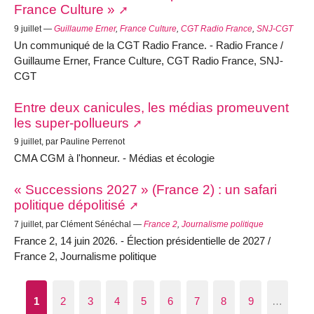
France Culture »
9 juillet —
Guillaume Erner
,
France Culture
,
CGT Radio France
,
SNJ-CGT
Un communiqué de la CGT Radio France. - Radio France /
Guillaume Erner, France Culture, CGT Radio France, SNJ-
CGT
Entre deux canicules, les médias promeuvent
les super-pollueurs
9 juillet, par Pauline Perrenot
CMA CGM à l'honneur. - Médias et écologie
« Successions 2027 » (France 2) : un safari
politique dépolitisé
7 juillet, par Clément Sénéchal —
France 2
,
Journalisme politique
France 2, 14 juin 2026. - Élection présidentielle de 2027 /
France 2, Journalisme politique
1
2
3
4
5
6
7
8
9
…