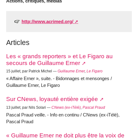
Actions, critiques, médias
http://www.acrimed.org/
Articles
Les « grands reporters » et Le Figaro au
secours de Guillaume Erner
15 juillet, par Patrick Michel —
Guillaume Erner
,
Le Figaro
« Affaire Erner », suite. - Bidonnages et mensonges /
Guillaume Erner, Le Figaro
Sur CNews, loyauté entière exigée
13 juillet, par Nils Solari —
CNews (ex-iTélé)
,
Pascal Praud
Pascal Praud veille. - Info en continu / CNews (ex-iTélé),
Pascal Praud
« Guillaume Erner ne doit plus être la voix de