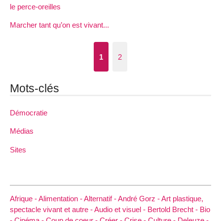
le perce-oreilles
Marcher tant qu’on est vivant...
1
2
Mots-clés
Démocratie
Médias
Sites
Afrique -
Alimentation -
Alternatif -
André Gorz -
Art plastique,
spectacle vivant et autre -
Audio et visuel -
Bertold Brecht -
Bio
-
Cinéma -
Coup de coeur -
Créer -
Crise -
Culture -
Deleuze -