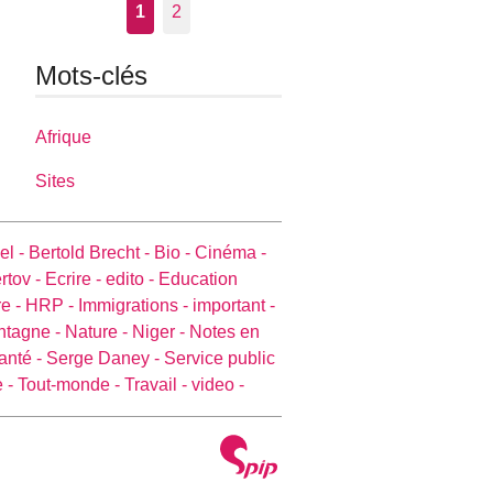
1
2
Mots-clés
Afrique
Sites
el -
Bertold Brecht -
Bio -
Cinéma -
rtov -
Ecrire -
edito -
Education
e -
HRP -
Immigrations -
important -
ntagne -
Nature -
Niger -
Notes en
anté -
Serge Daney -
Service public
e -
Tout-monde -
Travail -
video -