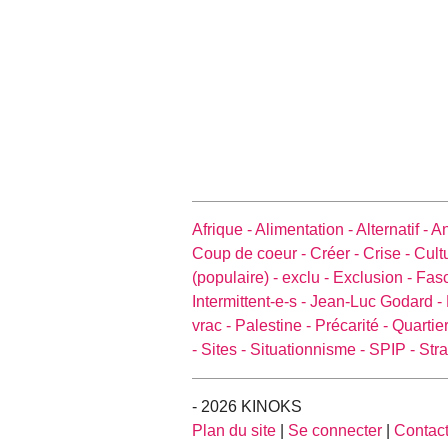
Afrique -
Alimentation -
Alternatif -
An
Coup de coeur -
Créer -
Crise -
Cult
(populaire) -
exclu -
Exclusion -
Fas
Intermittent-e-s -
Jean-Luc Godard -
vrac -
Palestine -
Précarité -
Quartier
-
Sites -
Situationnisme -
SPIP -
Stra
- 2026 KINOKS
Plan du site
|
Se connecter
|
Contac