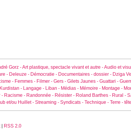
dré Gorz -
Art plastique, spectacle vivant et autre -
Audio et visu
ure -
Deleuze -
Démocratie -
Documentaires -
dossier -
Dziga Ve
cisme -
Femmes -
Filmer -
Gers -
Gilets Jaunes -
Guattari -
Guerr
Kurdistan -
Langage -
Liban -
Médias -
Mémoire -
Montage -
Mo
 -
Racisme -
Randonnée -
Résister -
Roland Barthes -
Rural -
S
ub et/ou Huillet -
Streaming -
Syndicats -
Technique -
Terre -
têt
t
|
RSS 2.0