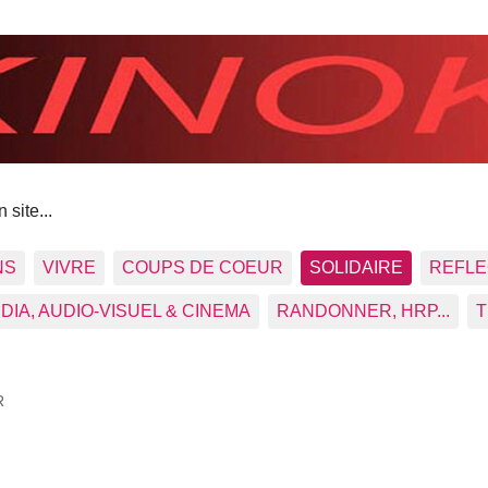
 site...
NS
VIVRE
COUPS DE COEUR
SOLIDAIRE
REFLE
DIA, AUDIO-VISUEL & CINEMA
RANDONNER, HRP...
T
R