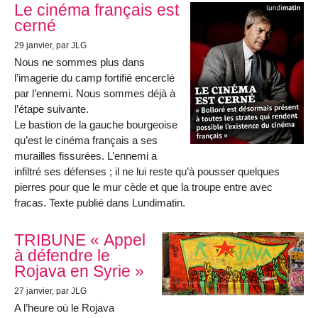
Le cinéma français est
cerné
29 janvier
, par JLG
Nous ne sommes plus dans
l’imagerie du camp fortifié encerclé
par l’ennemi. Nous sommes déjà à
l’étape suivante.
Le bastion de la gauche bourgeoise
qu’est le cinéma français a ses
murailles fissurées. L’ennemi a
infiltré ses défenses ; il ne lui reste qu’à pousser quelques
pierres pour que le mur cède et que la troupe entre avec
fracas. Texte publié dans Lundimatin.
TRIBUNE « Appel
à défendre le
Rojava en Syrie »
27 janvier
, par JLG
A l’heure où le Rojava