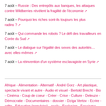
7 août –
Russie : Des entrepôts aux banques, les attaques
contre Wildberries révèlent la fragilité de l’économie
7 août –
Pourquoi les riches sont-ils toujours les plus
radins ?
7 août –
Qui commande les robots ? Le défi des travailleurs en
Corée du Sud
7 août –
Le dialogue sur l’égalité des sexes des autorités…
avec elles-mêmes
7 août –
La réinvention d’un système esclavagiste en Syrie
Afrique -
Alimentation -
Alternatif -
André Gorz -
Art plastique,
spectacle vivant et autre -
Audio et visuel -
Bertold Brecht -
Bio
-
Cinéma -
Coup de coeur -
Créer -
Crise -
Culture -
Deleuze -
Démocratie -
Documentaires -
dossier -
Dziga Vertov -
Ecrire -
edito -
Education (populaire) -
exclu -
Exclusion -
Fascisme -