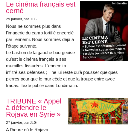
Le cinéma français est
cerné
29 janvier
, par JLG
Nous ne sommes plus dans
l’imagerie du camp fortifié encerclé
par l’ennemi. Nous sommes déjà à
l’étape suivante.
Le bastion de la gauche bourgeoise
qu’est le cinéma français a ses
murailles fissurées. L’ennemi a
infiltré ses défenses ; il ne lui reste qu’à pousser quelques
pierres pour que le mur cède et que la troupe entre avec
fracas. Texte publié dans Lundimatin.
TRIBUNE « Appel
à défendre le
Rojava en Syrie »
27 janvier
, par JLG
A l’heure où le Rojava