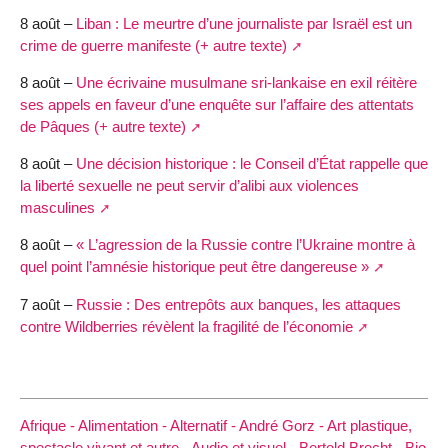
8 août –
Liban : Le meurtre d’une journaliste par Israël est un
crime de guerre manifeste (+ autre texte)
8 août –
Une écrivaine musulmane sri-lankaise en exil réitère
ses appels en faveur d’une enquête sur l’affaire des attentats
de Pâques (+ autre texte)
8 août –
Une décision historique : le Conseil d’État rappelle que
la liberté sexuelle ne peut servir d’alibi aux violences
masculines
8 août –
« L’agression de la Russie contre l’Ukraine montre à
quel point l’amnésie historique peut être dangereuse »
7 août –
Russie : Des entrepôts aux banques, les attaques
contre Wildberries révèlent la fragilité de l’économie
Afrique -
Alimentation -
Alternatif -
André Gorz -
Art plastique,
spectacle vivant et autre -
Audio et visuel -
Bertold Brecht -
Bio